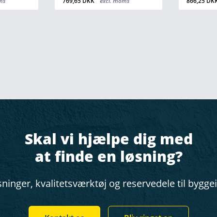
ms
769,65 DKK
excl. moms
866,25 DK
Skal vi hjælpe dig med
at finde en løsning?
ninger, kvalitetsværktøj og reservedele til bygge