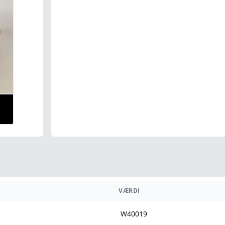
VÆRDI
W40019