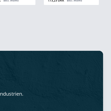
K
excl. moms
173,25 DKK
excl. moms
industrien.