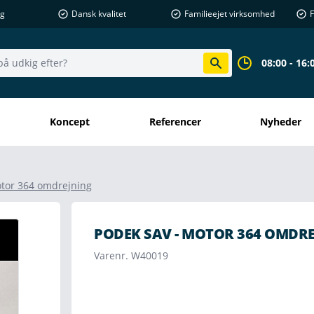
ng
Dansk kvalitet
Familieejet virksomhed
F
08:00 - 16:
Koncept
Referencer
Nyheder
otor 364 omdrejning
PODEK SAV - MOTOR 364 OMDR
Varenr. W40019