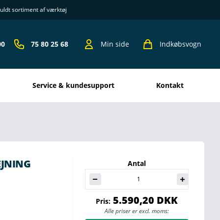
uldt sortiment af værktøj
00
75 80 25 68
Min side
Indkøbsvogn
Service & kundesupport
kontakt
EJNING
Antal
5.590,20 DKK
Pris:
Alle priser er excl. moms: