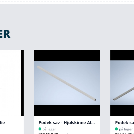
ER
lie
Podek sav - Hjulskinne Alu 40*40*1850
Podek sa
på lager
på lager