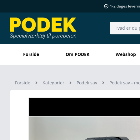
1-2 dages leveri
Søg..
Forside
Om PODEK
Webshop
Forside
Kategorier
Podek sav
Podek sav - m