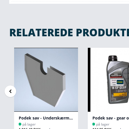
RELATEREDE PRODUKT
Podek sav - Underskærm Samlet 210
Podek sav - gear o
på lager
på lager