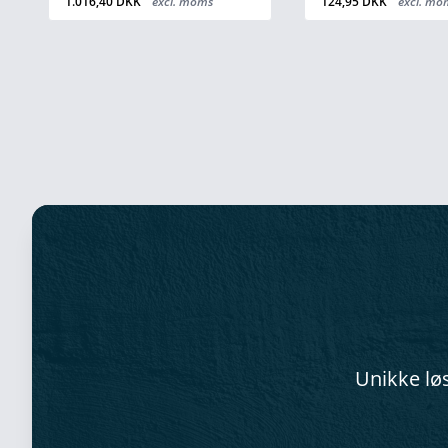
1.016,40 DKK
excl. moms
124,95 DKK
excl. mo
Unikke løs