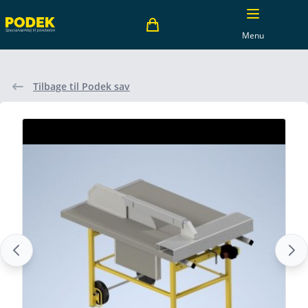
Menu
Tilbage til Podek sav