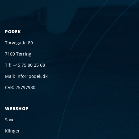
Footer
PODEK
Torvegade 89
7160 Tørring
Tlf: +45 75 80 25 68
Mail:
info@podek.dk
CVR: 25797930
WEBSHOP
Save
Klinger