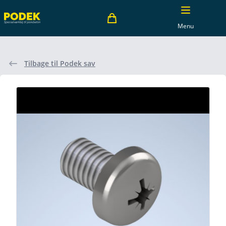
Menu
Tilbage til Podek sav