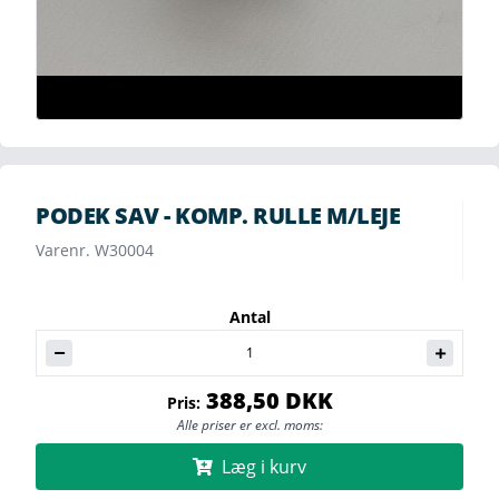
PODEK SAV - KOMP. RULLE M/LEJE
Varenr. W30004
Antal
388,50 DKK
Pris:
Alle priser er excl. moms:
Læg i kurv