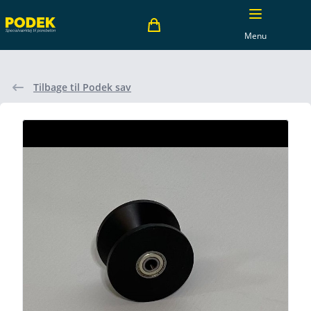
Menu
Tilbage til Podek sav