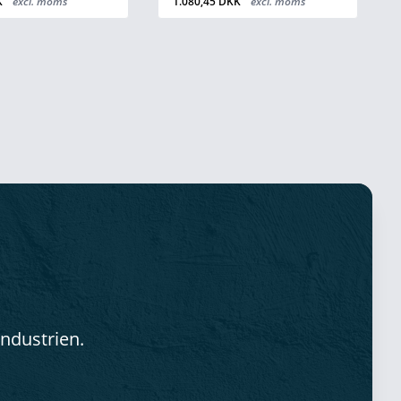
K
excl. moms
1.080,45 DKK
excl. moms
industrien.