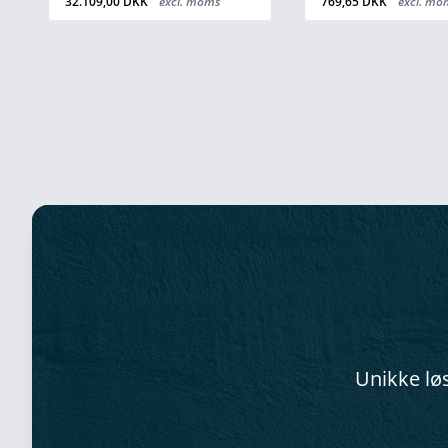
32.109,00 DKK
excl. moms
769,65 DKK
excl. mo
Unikke løs