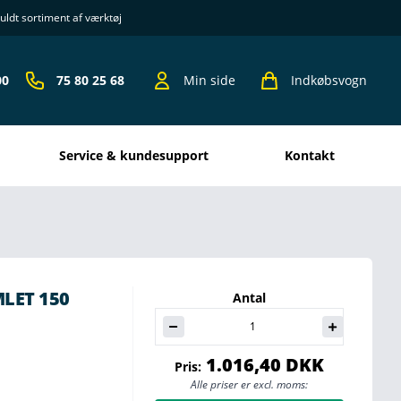
uldt sortiment af værktøj
00
75 80 25 68
Min side
Indkøbsvogn
Service & kundesupport
kontakt
LET 150
Antal
1.016,40 DKK
Pris:
Alle priser er excl. moms: