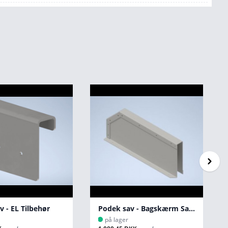
 - EL Tilbehør
Podek sav - Bagskærm Samlede 250
på lager