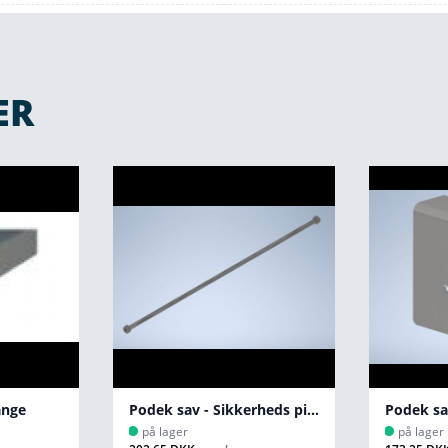
ER
ange
Podek sav - Sikkerheds pind
Podek sav
på lager
på lager