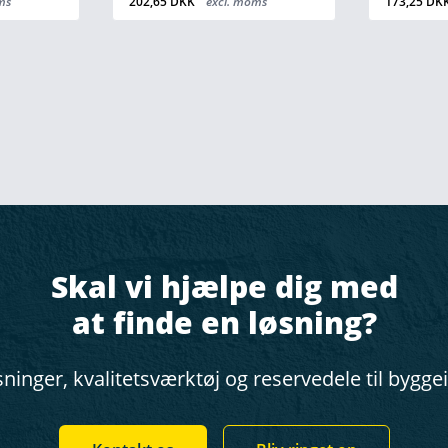
ms
202,65 DKK
excl. moms
173,25 DK
Skal vi hjælpe dig med
at finde en løsning?
ninger, kvalitetsværktøj og reservedele til bygge