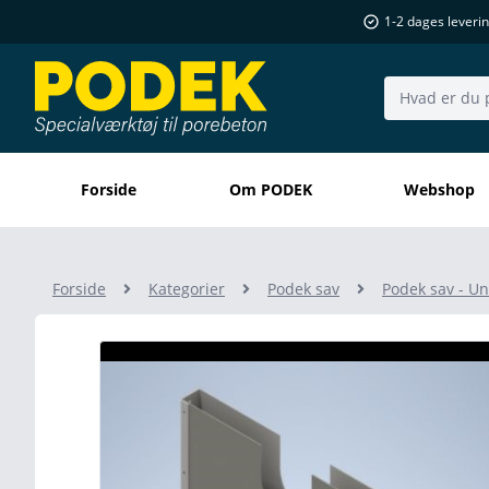
1-2 dages leveri
Søg..
Forside
Om PODEK
Webshop
Forside
Kategorier
Podek sav
Podek sav - U