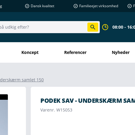
ng
Dansk kvalitet
Familieejet virksomhed
F
08:00 - 16:
Koncept
Referencer
Nyheder
nderskærm samlet 150
PODEK SAV - UNDERSKÆRM SAM
Varenr. W15053