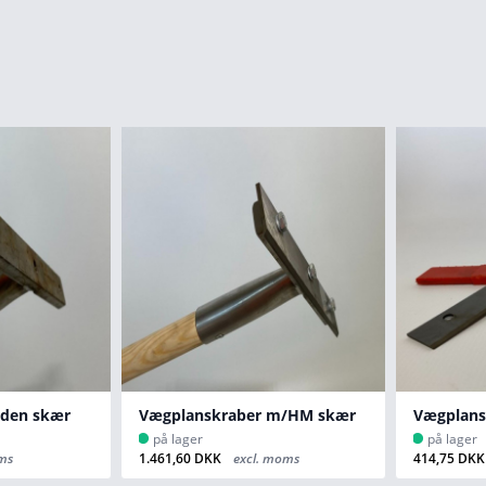
uden skær
Vægplanskraber m/HM skær
på lager
på lager
ms
1.461,60 DKK
excl. moms
414,75 DK