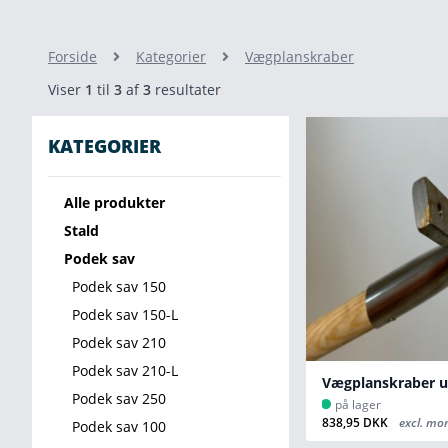
Forside
Kategorier
Vægplanskraber
Viser
1
til
3
af
3
resultater
KATEGORIER
Alle produkter
Stald
Podek sav
Podek sav 150
Podek sav 150-L
Podek sav 210
Podek sav 210-L
Vægplanskraber 
Podek sav 250
på lager
838,95 DKK
excl. mo
Podek sav 100