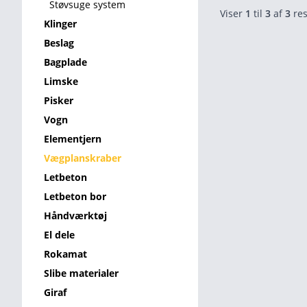
Støvsuge system
Viser
1
til
3
af
3
res
Klinger
Beslag
Bagplade
Limske
Pisker
Vogn
Elementjern
Vægplanskraber
Letbeton
Letbeton bor
Håndværktøj
El dele
Rokamat
Slibe materialer
Giraf