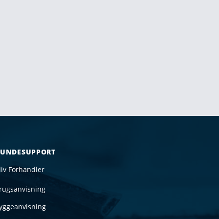
UNDESUPPORT
liv Forhandler
rugsanvisning
yggeanvisning