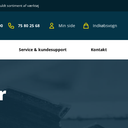
uldt sortiment af værktøj
00
75 80 25 68
Min side
Indkøbsvogn
Service & kundesupport
kontakt
r