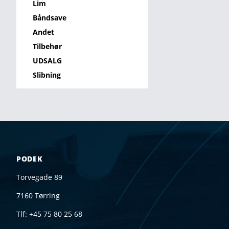
Lim
Båndsave
Andet
Tilbehør
UDSALG
Slibning
Footer
PODEK
Torvegade 89
7160 Tørring
Tlf: +45 75 80 25 68