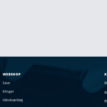
WEBSHOP
K
Save
B
Klinger
B
Håndværktøj
B