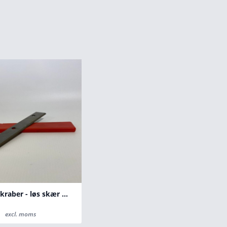
Vægplanskraber - løs skær HM
K
excl. moms